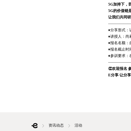
5G加持下，
5G的价值链
让我们共同研
——————
♦️分享形式：
♦️讲授人：尚
♦️报名名额：
♦️报名截止时间
♦️参训要求
——————
👏欢迎报名 
E分享·让分
资讯动态
活动