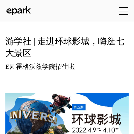
游学社 | 走进环球影城，嗨逛七
大景区
E园霍格沃兹学院招生啦