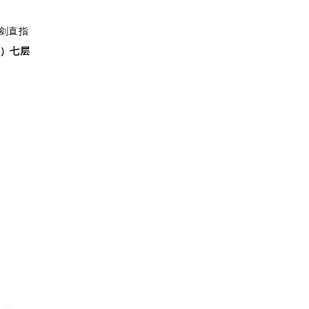
剑直指
区）七层