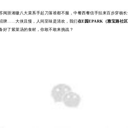
苏闽浙湘徽八大菜系手起刀落谁都不服，
中餐西餐信手拈来百步穿杨长
招牌……大侠且慢
，人间至味是清欢，我们
在E园EPARK（雅宝路社
备好了紫菜汤的食材，你敢不敢来挑战？