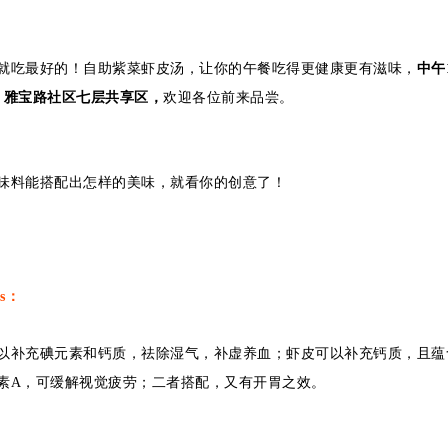
就吃最好的！自助紫菜虾皮汤，让你的午餐吃得更健康更有滋味，
中午
，
雅宝路社区七层共享区，
欢迎各位前来品尝。
味料能搭配出怎样的美味，就看你的创意了！
ps：
以补充碘元素和钙质，祛除湿气，补虚养血；虾皮可以补充钙质，且蕴
素A，可缓解视觉疲劳；二者搭配，又有开胃之效。