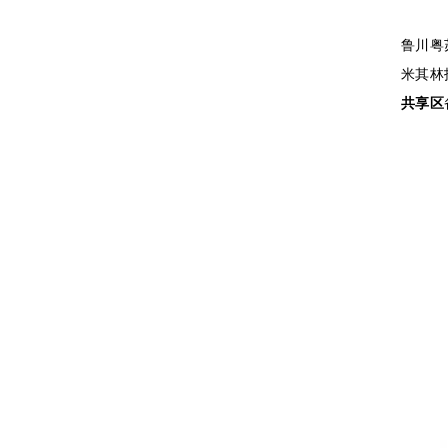
鲁川粤
米其林
共享区