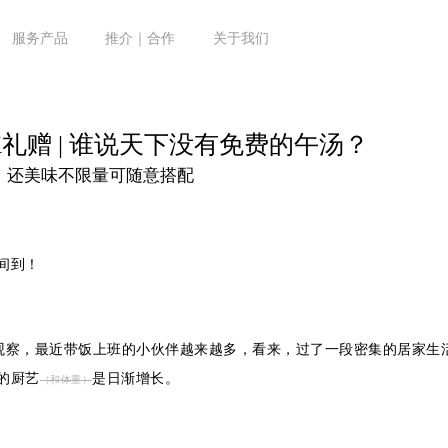
服务产品
推介｜合作
关于我们
RK礼赠 | 谁说天下没有免费的午汤？
，还美味不限量可随意搭配
间到！
观察，最近带饭上班的小伙伴越来越多，看来，过了一段密集的居家生
的厨艺
是日渐增长。
（和体重）