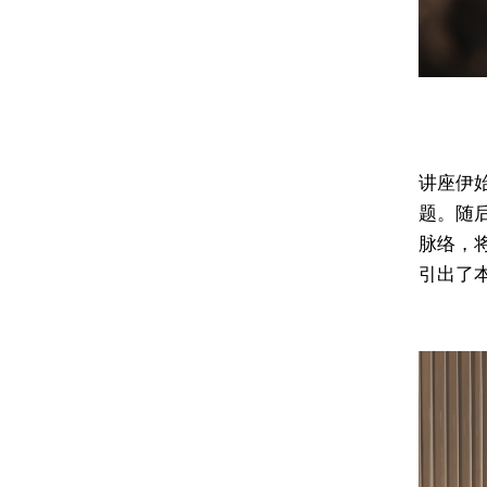
讲座伊
题。随
脉络，
引出了