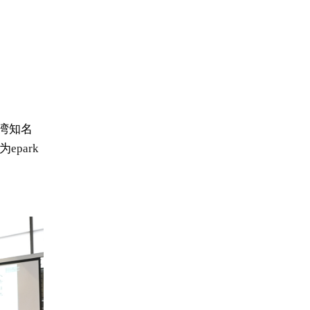
台湾知名
为
epark