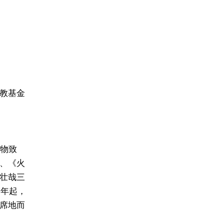
教基金
格物致
、《火
壮哉三
7年起，
席地而