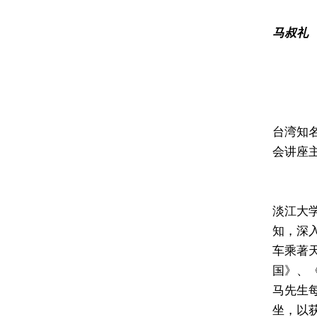
马叔礼
台湾知
会讲座
淡江大
知，深
车乘著
国》、
马先生
坐，以