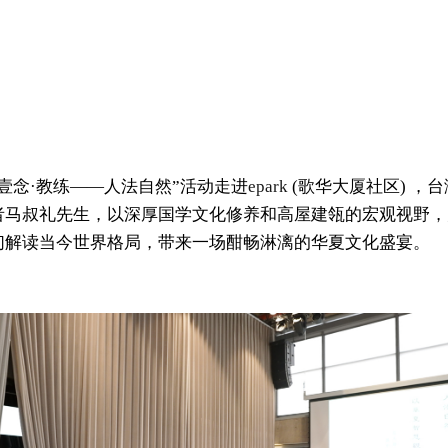
壹念·教练——人法自然”活动走进
epark
 (歌华大厦社区) ，
者马叔礼先生，以深厚国学文化修养和高屋建瓴的宏观视野，
们解读当今世界格局，带来一场酣畅淋漓的华夏文化盛宴。