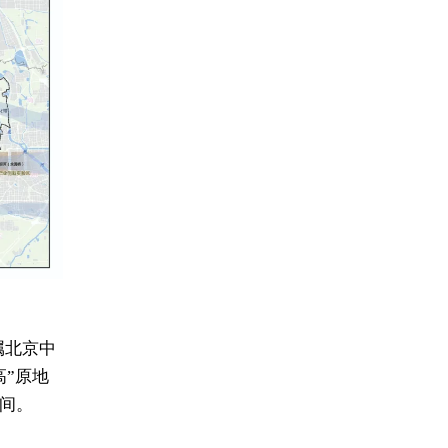
属北京中
”原地
间。