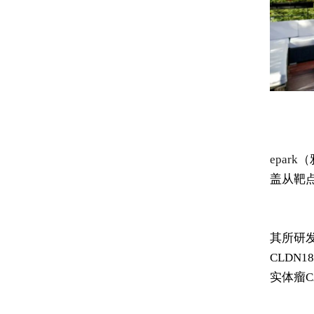
epark
（
盖从靶
其所研发
CLDN
实体瘤C