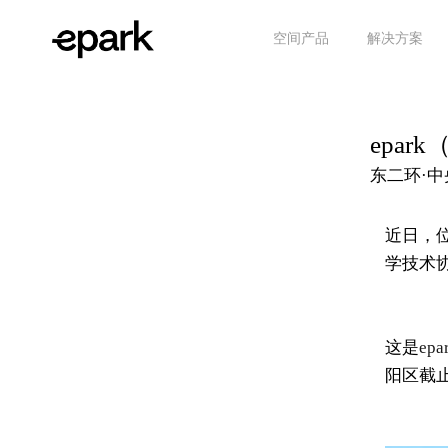
空间产品
解决方案
epa
东二环·
近日，
学技术
这是
epa
阳区截