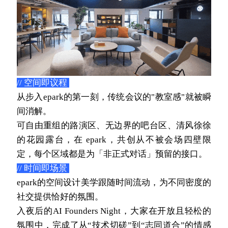
// 空间即议程 
从步入epark的第一刻，传统会议的"教室感"就被瞬
间消解。
可自由重组的路演区、无边界的吧台区、清风徐徐
的花园露台，在 epark，共创从不被会场四壁限
定，每个区域都是为「非正式对话」预留的接口。
// 时间即场景 
epark的空间设计美学跟随时间流动，为不同密度的
社交提供恰好的氛围。
入夜后的AI Founders Night，大家在开放且轻松的
氛围中，完成了从“技术切磋”到“志同道合”的情感