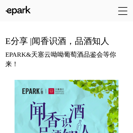
E分享 |闻香识酒，品酒知人
EPARK&天塞云呦呦葡萄酒品鉴会等你
来！