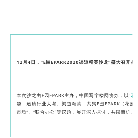
12月4日，“E园EPARK2020渠道精英沙龙”盛大召开
本次沙龙由E园EPARK主办，中国写字楼网协办，以“
花
题，邀请行业大咖、渠道精英，共聚E园EPARK（花园
市场”、“联合办公”等议题，展开深入探讨，共谋商机。