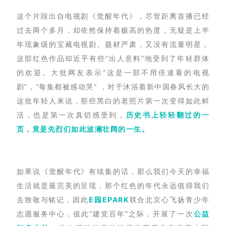
这个片段出自电视剧《觉醒年代》，尽管距离首播已经
过去两个多月，却依然保持着极高的热度，无疑是上半
年现象级的宝藏电视剧。题材严肃，又没有流量明星，
这部红色作品却近乎有些“出人意料”地受到了年轻群体
的欢迎。大批网友表示“这是一部不用倍速看的电视
剧”，“每集都被感动哭” ，对于沐浴着新中国春风长大的
这批年轻人来说，那些黑白的老照片第一次变得如此鲜
活，也是第一次真切感受到，
历史书上轻轻翻过的一
页，竟是先烈们如此波澜壮阔的一生。
如果说《觉醒年代》有续集的话，那么我们今天的幸福
生活就是最完美的呈现，那个红色的年代永远值得我们
去致敬与铭记，因此
E园EPARK
联合北京心飞扬青少年
志愿服务中心，值此“建党百年”之际，开展了一次
公益