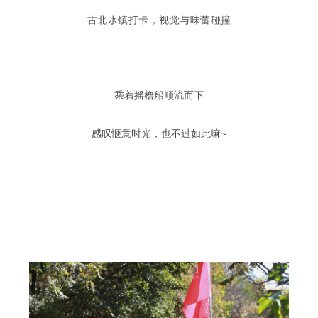
古北水镇打卡，视觉与味蕾碰撞
乘着摇橹船顺流而下
感叹惬意时光，也不过如此嘛~