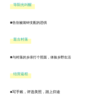
等阳光叫醒
■
告别被闹钟支配的恐惧
逛古村落
■
与村落的乡亲打个照面，体验乡野生活
结营返程
■
写手账，评选美照，踏上归途