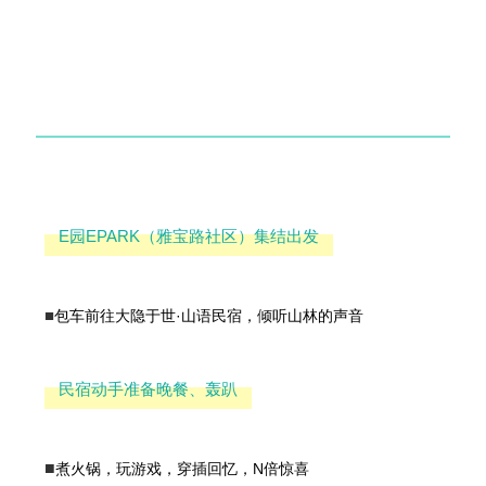
E园EPARK（雅宝路社区）集结出发
■
包车前往大隐于世·山语民宿，倾听山林的声音
民宿动手准备晚餐、轰趴
■
煮火锅，玩游戏，穿插回忆，N倍惊喜